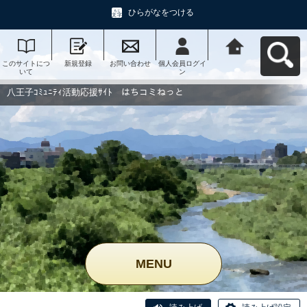
ひらがなをつける
このサイトにつ
新規登録
お問い合わせ
個人会員ログイ
八王子ｺﾐｭﾆﾃｨ活
いて
ン
動応援ｻｲﾄ はち
コミねっとへ戻
る
八王子ｺﾐｭﾆﾃｨ活動応援ｻｲﾄ はちコミねっと
MENU