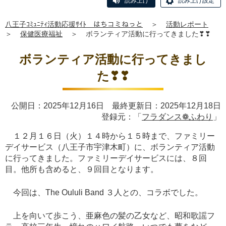
読み上げ
読み上げ設定
八王子ｺﾐｭﾆﾃｨ活動応援ｻｲﾄ はちコミねっと
＞
活動レポート
＞
保健医療福祉
＞
ボランティア活動に行ってきました❣❣
ボランティア活動に行ってきまし
た❣❣
公開日：2025年12月16日 最終更新日：2025年12月18日
登録元：「
フラダンス❁ふわり
」
１２月１６日（火）１４時から１５時まで、ファミリー
デイサービス（八王子市宇津木町）に、ボランティア活動
に行ってきました。ファミリーデイサービスには、８回
目。他所も含めると、９回目となります。
今回は、The Oululi Band ３人との、コラボでした。
上を向いて歩こう、亜麻色の髪の乙女など、昭和歌謡フ