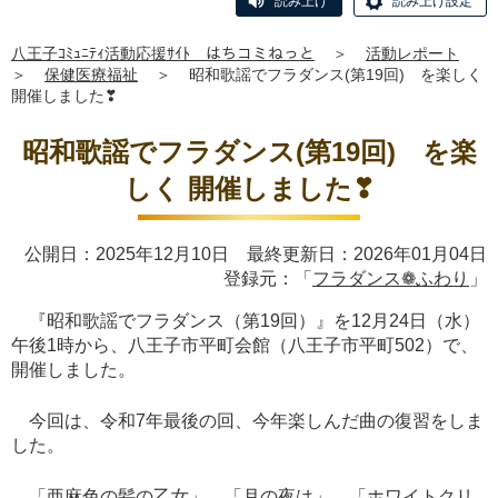
読み上げ
読み上げ設定
八王子ｺﾐｭﾆﾃｨ活動応援ｻｲﾄ はちコミねっと
＞
活動レポート
＞
保健医療福祉
＞
昭和歌謡でフラダンス(第19回) を楽しく
開催しました❣
昭和歌謡でフラダンス(第19回) を楽
しく 開催しました❣
公開日：2025年12月10日 最終更新日：2026年01月04日
登録元：「
フラダンス❁ふわり
」
『昭和歌謡でフラダンス（第19回）』を12月24日（水）
午後1時から、八王子市平町会館（八王子市平町502）で、
開催しました。
今回は、令和7年最後の回、今年楽しんだ曲の復習をしま
した。
「亜麻色の髪の乙女」 「月の夜は」 「ホワイトクリ