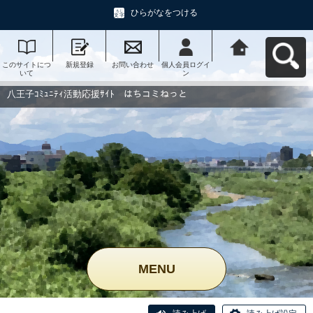
ひらがなをつける
このサイトにつ
新規登録
お問い合わせ
個人会員ログイ
八王子ｺﾐｭﾆﾃｨ活
いて
ン
動応援ｻｲﾄ はち
コミねっとへ戻
る
八王子ｺﾐｭﾆﾃｨ活動応援ｻｲﾄ はちコミねっと
MENU