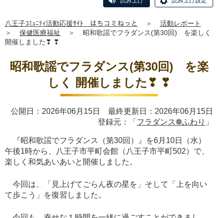
読み上げ
読み上げ設定
八王子ｺﾐｭﾆﾃｨ活動応援ｻｲﾄ はちコミねっと
＞
活動レポート
＞
保健医療福祉
＞
昭和歌謡でフラダンス(第30回) を楽しく
開催しました❣ ❣
昭和歌謡でフラダンス(第30回) を楽
しく 開催しました❣ ❣
公開日：2026年06月15日 最終更新日：2026年06月15日
登録元：「
フラダンス❁ふわり
」
『昭和歌謡でフラダンス（第30回）』を6月10日（水）
午後1時から、八王子市平町会館（八王子市平町502）で、
楽しく和気あいあいと開催しました。
今回は、「見上げてごらん夜の星を」そして「上を向い
て歩こう」を復習しました。
今回も、幸せな１時間を一緒に過ごすことができまし