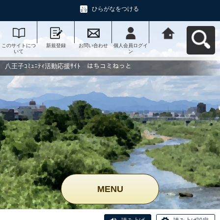
ひらがなをつける
このサイトにつ
新規登録
お問い合わせ
個人会員ログイ
八王子ｺﾐｭﾆﾃｨ活
いて
ン
動応援ｻｲﾄ はち
コミねっとへ戻
る
八王子ｺﾐｭﾆﾃｨ活動応援ｻｲﾄ はちコミねっと
MENU