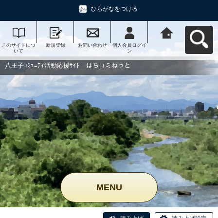
ひらがなをつける
このサイトにつ
新規登録
お問い合わせ
個人会員ログイ
八王子ｺﾐｭﾆﾃｨ活
いて
ン
動応援ｻｲﾄ はち
コミねっとへ戻
る
八王子ｺﾐｭﾆﾃｨ活動応援ｻｲﾄ はちコミねっと
MENU