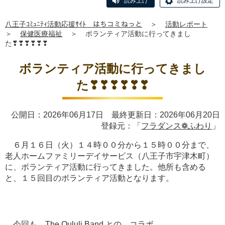
読み上げ
読み上げ設定
八王子ｺﾐｭﾆﾃｨ活動応援ｻｲﾄ はちコミねっと
＞
活動レポート
＞
保健医療福祉
＞
ボランティア活動に行ってきまし
た❣❣❣❣❣❣
ボランティア活動に行ってきまし
た❣❣❣❣❣❣
公開日：2026年06月17日 最終更新日：2026年06月20日
登録元：「
フラダンス❁ふわり
」
６月１６日（火）１４時００分から１５時００分まで、
老人ホームファミリーデイサービス（八王子市宇津木町）
に、ボランティア活動に行ってきました。他所も含める
と、１５回目のボランティア活動となります。
今回も、The Oululi Band との、コラボ。