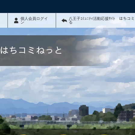
個人会員ログイ
八王子ｺﾐｭﾆﾃｨ活動応援ｻｲﾄ はちコ
ン
る
ﾄ はちコミねっと