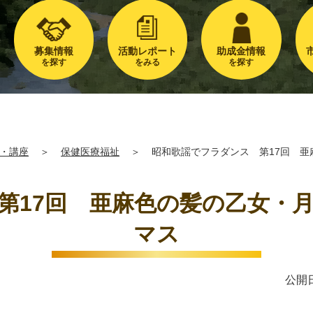
募集情報
活動レポート
助成金情報
を探す
をみる
を探す
・講座
＞
保健医療福祉
＞
昭和歌謡でフラダンス 第17回 
第17回 亜麻色の髪の乙女・
マス
公開日