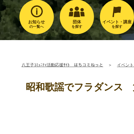
お知らせ
団体
イベント・講座
の一覧へ
を探す
を探す
八王子ｺﾐｭﾆﾃｨ活動応援ｻｲﾄ はちコミねっと
＞
イベント
昭和歌謡でフラダンス 