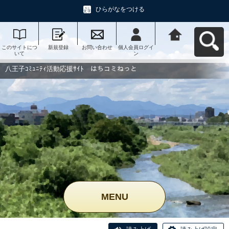
ひらがなをつける
このサイトにつ
新規登録
お問い合わせ
個人会員ログイ
八王子ｺﾐｭﾆﾃｨ活
いて
ン
動応援ｻｲﾄ はち
コミねっとへ戻
る
八王子ｺﾐｭﾆﾃｨ活動応援ｻｲﾄ はちコミねっと
MENU