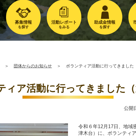
募集情報
活動レポート
助成金情報
を探す
をみる
を探す
＞
団体からのお知らせ
＞
ボランティア活動に行ってきました
ティア活動に行ってきました（
公開日
令和６年12月17日、地
津木台）に、ボランティ