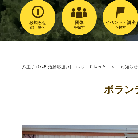
お知らせ
団体
イベント・講座
の一覧へ
を探す
を探す
八王子ｺﾐｭﾆﾃｨ活動応援ｻｲﾄ はちコミねっと
＞
お知らせ
ボラン