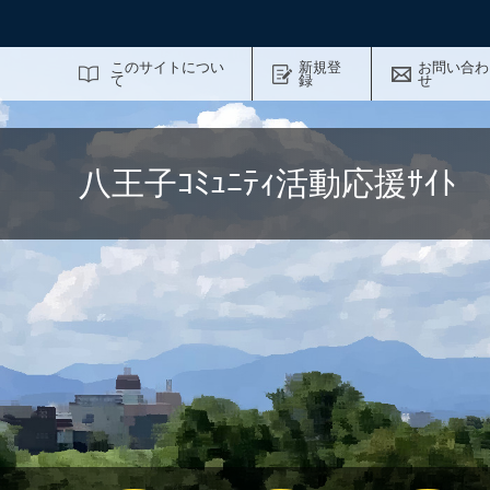
サイト内検索
このサイトについ
新規登
お問い合わ
て
録
せ
八王子ｺﾐｭﾆﾃｨ活動応援ｻｲ