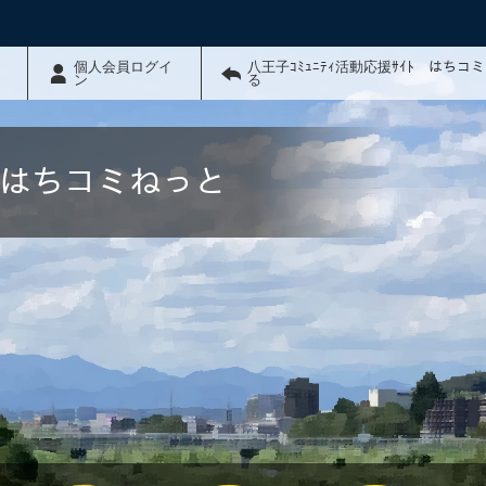
個人会員ログイ
八王子ｺﾐｭﾆﾃｨ活動応援ｻｲﾄ はちコ
ン
る
ﾄ はちコミねっと