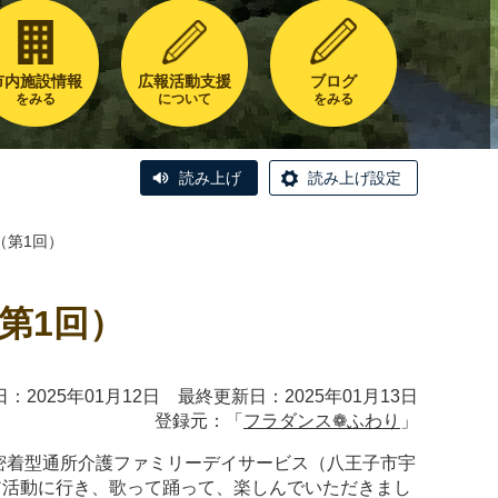
市内施設情報
広報活動支援
ブログ
をみる
について
をみる
読み上げ
読み上げ設定
（第1回）
第1回）
：2025年01月12日 最終更新日：2025年01月13日
登録元：「
フラダンス❁ふわり
」
域密着型通所介護ファミリーデイサービス（八王子市宇
ア活動に行き、歌って踊って、楽しんでいただきまし