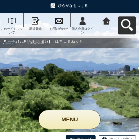
ひらがなをつける
このサイトにつ
新規登録
お問い合わせ
個人会員ログイ
八王子ｺﾐｭﾆﾃｨ活
いて
ン
動応援ｻｲﾄ はち
コミねっとへ戻
る
八王子ｺﾐｭﾆﾃｨ活動応援ｻｲﾄ はちコミねっと
MENU