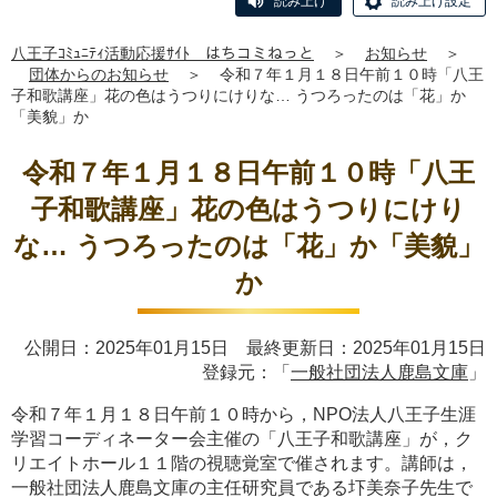
読み上げ
読み上げ設定
八王子ｺﾐｭﾆﾃｨ活動応援ｻｲﾄ はちコミねっと
＞
お知らせ
＞
団体からのお知らせ
＞
令和７年１月１８日午前１０時「八王
子和歌講座」花の色はうつりにけりな… うつろったのは「花」か
「美貌」か
令和７年１月１８日午前１０時「八王
子和歌講座」花の色はうつりにけり
な… うつろったのは「花」か「美貌」
か
公開日：2025年01月15日 最終更新日：2025年01月15日
登録元：「
一般社団法人鹿島文庫
」
令和７年１月１８日午前１０時から，NPO法人八王子生涯
学習コーディネーター会主催の「八王子和歌講座」が，ク
リエイトホール１１階の視聴覚室で催されます。講師は，
一般社団法人鹿島文庫の主任研究員である圷美奈子先生で