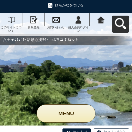
ひらがなをつける
このサイトにつ
新規登録
お問い合わせ
個人会員ログイ
八王子ｺﾐｭﾆﾃｨ活
いて
ン
動応援ｻｲﾄ はち
コミねっとへ戻
る
八王子ｺﾐｭﾆﾃｨ活動応援ｻｲﾄ はちコミねっと
MENU