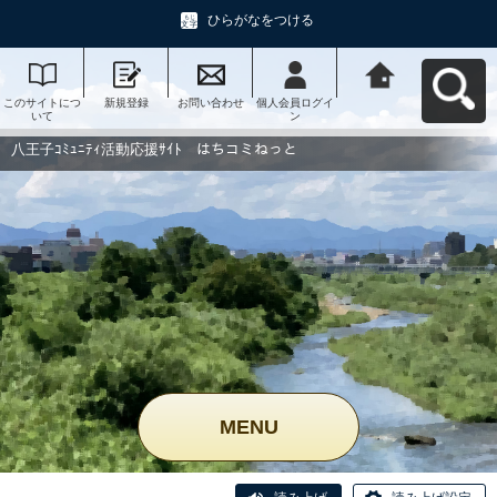
ひらがなをつける
このサイトにつ
新規登録
お問い合わせ
個人会員ログイ
八王子ｺﾐｭﾆﾃｨ活
いて
ン
動応援ｻｲﾄ はち
コミねっとへ戻
る
八王子ｺﾐｭﾆﾃｨ活動応援ｻｲﾄ はちコミねっと
MENU