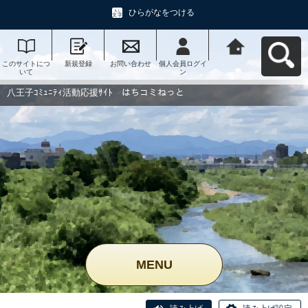
ひらがなをつける
このサイトにつ
新規登録
お問い合わせ
個人会員ログイ
八王子ｺﾐｭﾆﾃｨ活
いて
ン
動応援ｻｲﾄ はち
コミねっとへ戻
る
八王子ｺﾐｭﾆﾃｨ活動応援ｻｲﾄ はちコミねっと
MENU