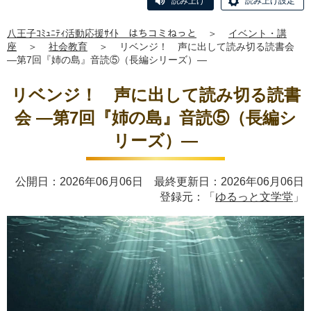
読み上げ
読み上げ設定
八王子ｺﾐｭﾆﾃｨ活動応援ｻｲﾄ はちコミねっと
＞
イベント・講
座
＞
社会教育
＞
リベンジ！ 声に出して読み切る読書会
―第7回『姉の島』音読⑤（長編シリーズ）―
リベンジ！ 声に出して読み切る読書
会 ―第7回『姉の島』音読⑤（長編シ
リーズ）―
公開日：2026年06月06日 最終更新日：2026年06月06日
登録元：「
ゆるっと文学堂
」