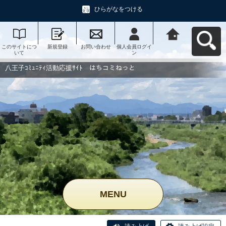
ひらがなをつける
このサイトにつ
新規登録
お問い合わせ
個人会員ログイ
八王子ｺﾐｭﾆﾃｨ活
いて
ン
動応援ｻｲﾄ はち
コミねっとへ戻
る
八王子ｺﾐｭﾆﾃｨ活動応援ｻｲﾄ はちコミねっと
MENU