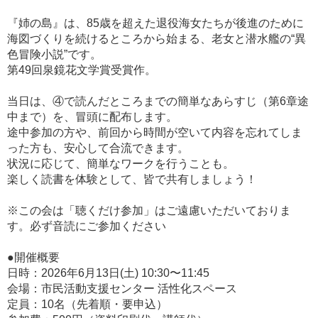
『姉の島』は、85歳を超えた退役海女たちが後進のために
海図づくりを続けるところから始まる、老女と潜水艦の“異
色冒険小説”です。
第49回泉鏡花文学賞受賞作。
当日は、④で読んだところまでの簡単なあらすじ（第6章途
中まで）を、冒頭に配布します。
途中参加の方や、前回から時間が空いて内容を忘れてしま
った方も、安心して合流できます。
状況に応じて、簡単なワークを行うことも。
楽しく読書を体験として、皆で共有しましょう！
※この会は「聴くだけ参加」はご遠慮いただいておりま
す。必ず音読にご参加ください
●開催概要
日時：2026年6月13日(土) 10:30〜11:45
会場：市民活動支援センター 活性化スペース
定員：10名（先着順・要申込）