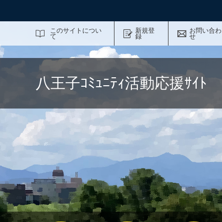
サイト内検索
このサイトについ
新規登
お問い合わ
て
録
せ
八王子ｺﾐｭﾆﾃｨ活動応援ｻｲ