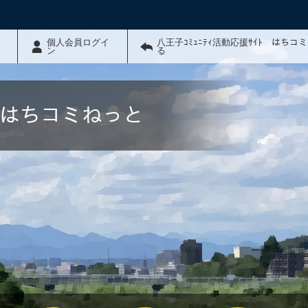
個人会員ログイ
八王子ｺﾐｭﾆﾃｨ活動応援ｻｲﾄ はちコ
ン
る
ﾄ はちコミねっと