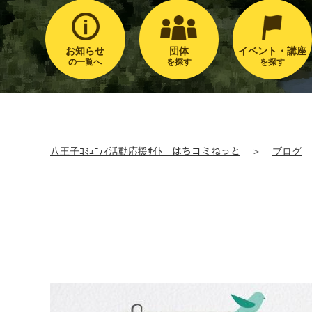
お知らせ
団体
イベント・講座
の一覧へ
を探す
を探す
八王子ｺﾐｭﾆﾃｨ活動応援ｻｲﾄ はちコミねっと
＞
ブログ