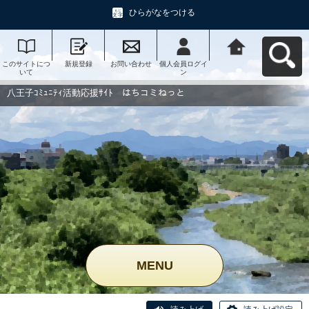
ひらがなをつける
このサイトにつ
新規登録
お問い合わせ
個人会員ログイ
八王子ｺﾐｭﾆﾃｨ活
いて
ン
動応援ｻｲﾄ はち
コミねっとへ戻
る
八王子ｺﾐｭﾆﾃｨ活動応援ｻｲﾄ はちコミねっと
MENU