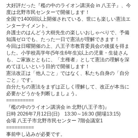
大好評だった『檻の中のライオン講演会 in 八王子』、今
度は北野市民センターで開催します！
全国で1400回以上開催されている、世にも楽しい憲法エ
ンターテイメント。
弁護士のはんどう大樹先生の楽しいおしゃべりで、予備
知識ゼロでも、たった一日で憲法が理解できます！
今回は日曜開催の上、八王子市教育委員会の後援を得ま
した。小学校高学年(5年生6年生)以上の児童・生徒さん
も、ご家族とともに、「主権者」として憲法の理解を深
めてほしいという目的で開催します！
憲法改正は「他人ごと」ではなく、私たち自身の「自分
ごと」です。
自分たちの憲法をまずは正しく理解して、改正が本当に
必要かどうかを判断しましょう。
==========
『檻の中のライオン講演会 in 北野(八王子市)』
日時 2026年7月12日(日) 13:30～16:30 (開場13:15)
会場 八王子市北野市民センター 7階会議室1
==========
事前申し込みが必要です。