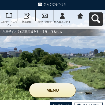
ひらがなをつける
このサイトにつ
新規登録
お問い合わせ
個人会員ログイ
八王子ｺﾐｭﾆﾃｨ活
いて
ン
動応援ｻｲﾄ はち
コミねっとへ戻
る
八王子ｺﾐｭﾆﾃｨ活動応援ｻｲﾄ はちコミねっと
MENU