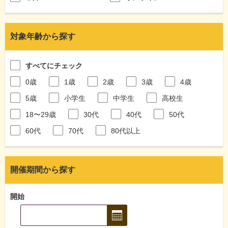
対象年齢から探す
すべてにチェック
0歳
1歳
2歳
3歳
4歳
5歳
小学生
中学生
高校生
18〜29歳
30代
40代
50代
60代
70代
80代以上
開催期間から探す
開始