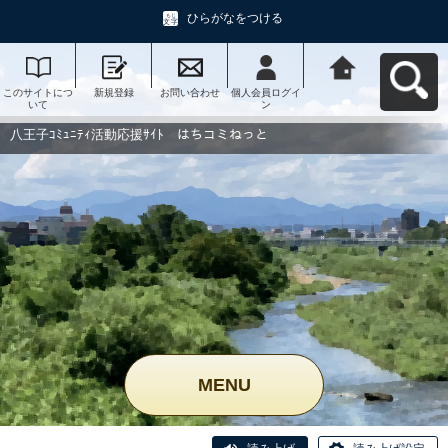
ひらがなをつける
このサイトにつ
新規登録
お問い合わせ
個人会員ログイ
八王子ｺﾐｭﾆﾃｨ活
いて
ン
動応援ｻｲﾄ はち
コミねっとへ戻
る
八王子ｺﾐｭﾆﾃｨ活動応援ｻｲﾄ はちコミねっと
MENU