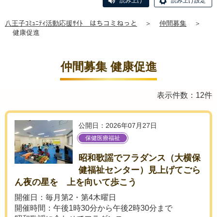
読み上げ
読み上げ設定
八王子ｺﾐｭﾆﾃｨ活動応援ｻｲﾄ はちコミねっと
＞
仲間募集
＞
健康促進
仲間募集 健康促進
表示件数：12件
公開日：2026年07月27日
保健医療福祉
昭和歌謡でフラダンス（大横保
健福祉センター）見上げてごら
ん夜の星を 上を向いて歩こう
開催日：毎月第2・第4木曜日
開催時間：午後1時30分から午後2時30分まで