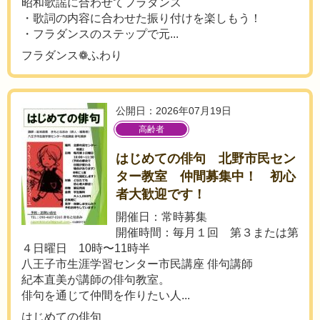
昭和歌謡に合わせてフラダンス
・歌詞の内容に合わせた振り付けを楽しもう！
・フラダンスのステップで元...
フラダンス❁ふわり
公開日：2026年07月19日
高齢者
はじめての俳句 北野市民セン
ター教室 仲間募集中！ 初心
者大歓迎です！
開催日：常時募集
開催時間：毎月１回 第３または第
４日曜日 10時〜11時半
八王子市生涯学習センター市民講座 俳句講師
紀本直美が講師の俳句教室。
俳句を通じて仲間を作りたい人...
はじめての俳句