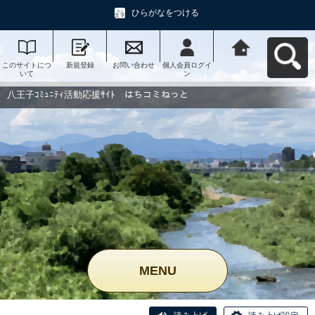
ひらがなをつける
このサイトにつ
新規登録
お問い合わせ
個人会員ログイ
八王子ｺﾐｭﾆﾃｨ活
いて
ン
動応援ｻｲﾄ はち
コミねっとへ戻
る
八王子ｺﾐｭﾆﾃｨ活動応援ｻｲﾄ はちコミねっと
MENU