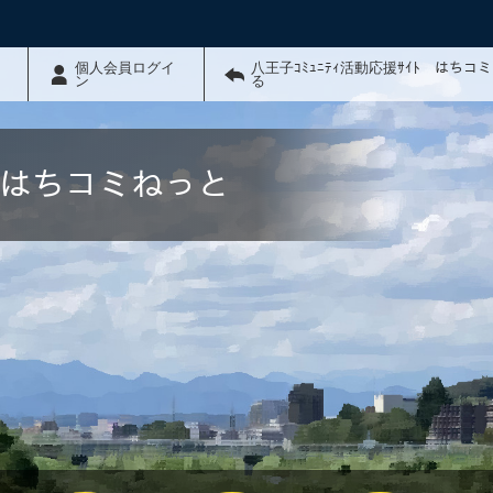
個人会員ログイ
八王子ｺﾐｭﾆﾃｨ活動応援ｻｲﾄ はちコ
ン
る
ﾄ はちコミねっと