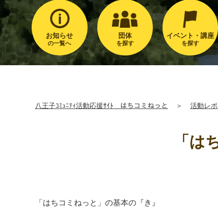
お知らせ
団体
イベント・講座
の一覧へ
を探す
を探す
八王子ｺﾐｭﾆﾃｨ活動応援ｻｲﾄ はちコミねっと
＞
活動レポ
「はち
「はちコミねっと」の基本の『き』