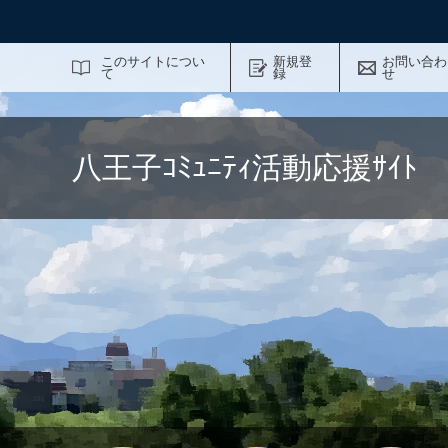
サイト内検索
このサイトについ
新規登
お問い合わ
て
録
せ
八王子ｺﾐｭﾆﾃｨ活動応援ｻｲ