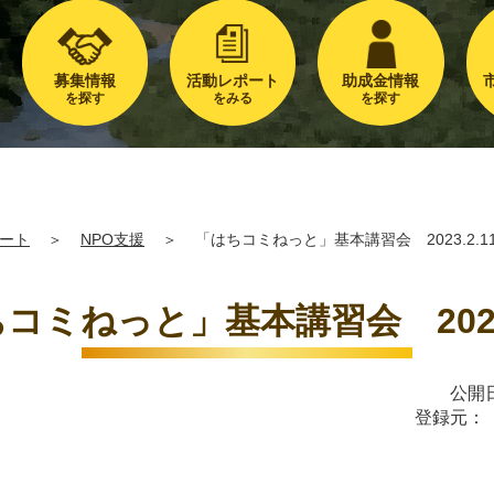
募集情報
活動レポート
助成金情報
を探す
をみる
を探す
ート
＞
NPO支援
＞
「はちコミねっと」基本講習会 2023.2.1
コミねっと」基本講習会 2023.
公開日
登録元：