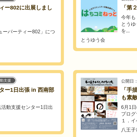
ィー802に出展しまし
「第
今年も
とうゆ
を...
ューパーティー802」につ
とうゆう会
動支援
公開日：
ー1日出張 in 西南部
「手
も素
市民活動支援センター1日出
6月1日
プログ
１．イ
八王子