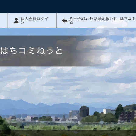
個人会員ログイ
八王子ｺﾐｭﾆﾃｨ活動応援ｻｲﾄ はちコ
ン
る
ﾄ はちコミねっと