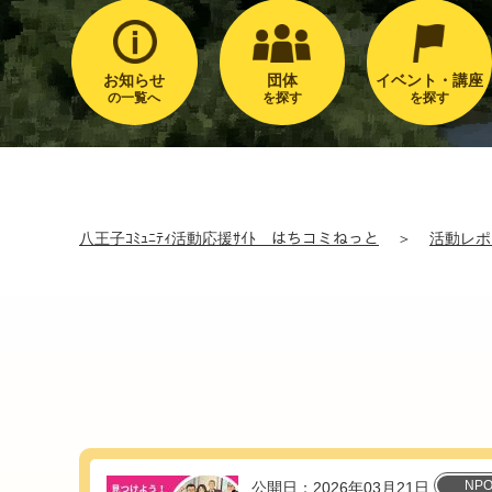
お知らせ
団体
イベント・講座
の一覧へ
を探す
を探す
八王子ｺﾐｭﾆﾃｨ活動応援ｻｲﾄ はちコミねっと
＞
活動レポ
NP
公開日：2026年03月21日