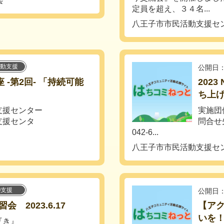
会
定員を超え、３４名...
八王子市市民活動支援セ
動支援
公開日：
座 -第2回- 「持続可能
202
ち上
支援センター
実施団
支援センタ
問合せ
042-6...
八王子市市民活動支援セ
O支援
公開日：
2023.6.17
【ア
いを
『き』