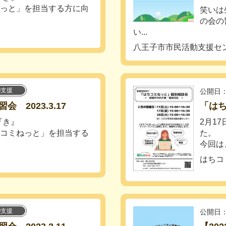
ねっと」を担当する方に向
笑いは
の会の
い...
）
八王子市市民活動支援セ
O支援
公開日：
2023.3.17
「はち
『き』
2月17
ちコミねっと」を担当する
た。
今回は
）
はちコ
O支援
公開日：