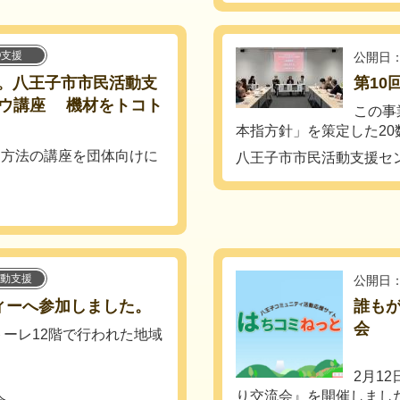
O支援
公開日：
た。八王子市市民活動支
第10
ウ講座 機材をトコト
この事
本指方針」を策定した20数
用方法の講座を団体向けに
八王子市市民活動支援セ
動支援
公開日：
ィーへ参加しました。
誰も
会
クトーレ12階で行われた地域
2月1
り交流会』を開催しまし