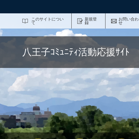
サイト内検索
このサイトについ
新規登
お問い合わ
て
録
せ
八王子ｺﾐｭﾆﾃｨ活動応援ｻｲ