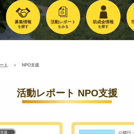
募集情報
活動レポート
助成金情報
を探す
をみる
を探す
ート
＞
NPO支援
活動レポート NPO支援
O支援
公開日：