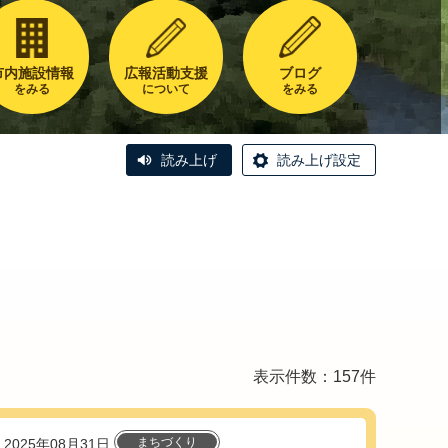
市内施設情報
広報活動支援
ブログ
をみる
について
をみる
読み上げ
読み上げ設定
表示件数：157件
まちづくり
2025年08月31日