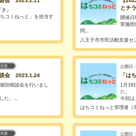
2023.2.11
【20
とチ
『き』
はちコミねっと」を担当す
開催日時
実施団
問...
）
八王子市市民活動支援セ
O支援
公開日：
2023.1.24
「はち
30 個別相談会を行いまし
1月18
た。
た。...
今回は
）
はちコミねっと管理者（
O支援
公開日：