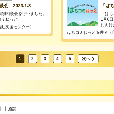
 2023.1.8
「はち
30 個別相談会を行いました。
「はち
ねっと...
1月8
に向けた
活動支援センター）
はちコミねっと管理者（
1
2
3
4
5
次へ
施設