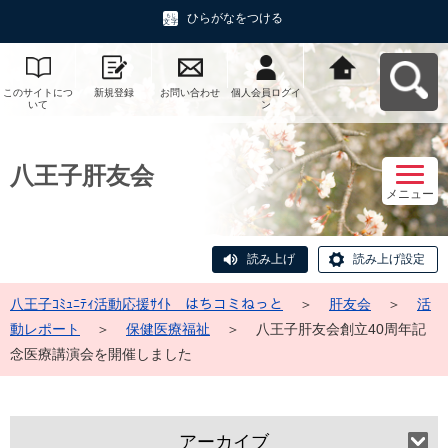
ひらがなをつける
このサイトにつ
新規登録
お問い合わせ
個人会員ログイ
八王子ｺﾐｭﾆﾃｨ活
いて
ン
動応援ｻｲﾄ はち
コミねっとへ戻
る
八王子肝友会
メニュー
読み上げ
読み上げ設定
八王子ｺﾐｭﾆﾃｨ活動応援ｻｲﾄ はちコミねっと
＞
肝友会
＞
活
動レポート
＞
保健医療福祉
＞
八王子肝友会創立40周年記
念医療講演会を開催しました
アーカイブ