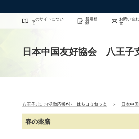
サイト内検索
このサイトについ
新規登
お問い合
て
録
せ
日本中国友好協会 八王子
八王子ｺﾐｭﾆﾃｨ活動応援ｻｲﾄ はちコミねっと
＞
日本中国
春の薬膳