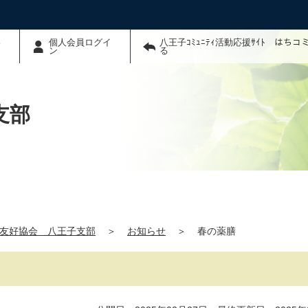
わ
個人会員ログイ
八王子ｺﾐｭﾆﾃｨ活動応援ｻｲﾄ はち
ン
る
支部
友好協会 八王子支部
＞
お知らせ
＞
春の薬膳