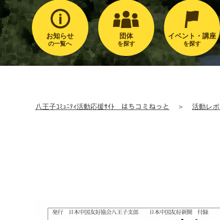
お知らせ
団体
イベント・講座
の一覧へ
を探す
を探す
八王子ｺﾐｭﾆﾃｨ活動応援ｻｲﾄ はちコミねっと
＞
活動レポ