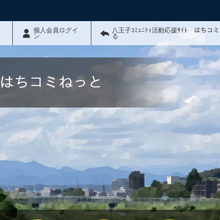
個人会員ログイ
八王子ｺﾐｭﾆﾃｨ活動応援ｻｲﾄ はちコ
ン
る
ﾄ はちコミねっと