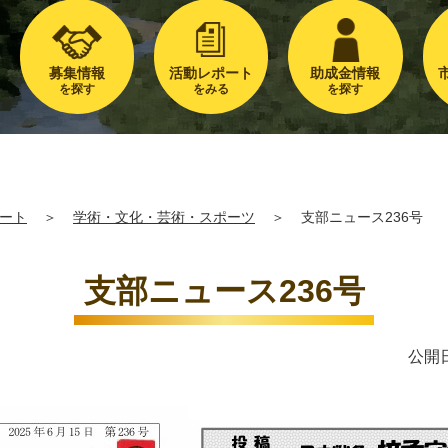
募集情報
活動レポート
助成金情報
を探す
をみる
を探す
ート
＞
学術・文化・芸術・スポーツ
＞
支部ニュース236号
支部ニュース236号
公開日