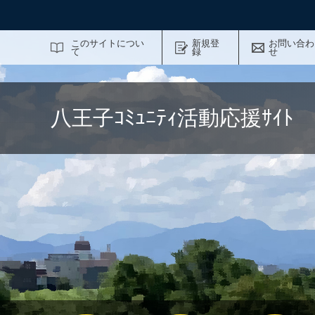
サイト内検索
このサイトについ
新規登
お問い合わ
て
録
せ
八王子ｺﾐｭﾆﾃｨ活動応援ｻｲ