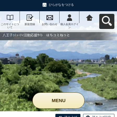
ひらがなをつける
このサイトにつ
新規登録
お問い合わせ
個人会員ログイ
八王子ｺﾐｭﾆﾃｨ活
いて
ン
動応援ｻｲﾄ はち
コミねっとへ戻
る
八王子ｺﾐｭﾆﾃｨ活動応援ｻｲﾄ はちコミねっと
MENU