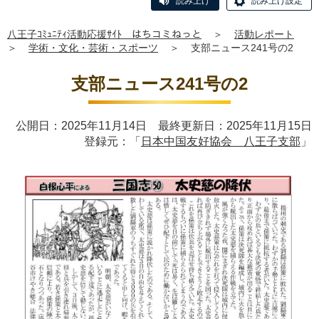
読み上げ
読み上げ設定
八王子ｺﾐｭﾆﾃｨ活動応援ｻｲﾄ はちコミねっと
＞
活動レポート
＞
学術・文化・芸術・スポーツ
＞
支部ニュース241号の2
支部ニュース241号の2
公開日：2025年11月14日 最終更新日：2025年11月15日
登録元：「
日本中国友好協会 八王子支部
」