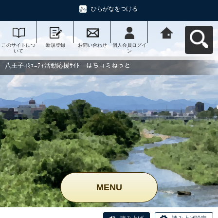
ひらがなをつける
このサイトにつ
新規登録
お問い合わせ
個人会員ログイ
八王子ｺﾐｭﾆﾃｨ活
いて
ン
動応援ｻｲﾄ はち
コミねっとへ戻
る
八王子ｺﾐｭﾆﾃｨ活動応援ｻｲﾄ はちコミねっと
MENU