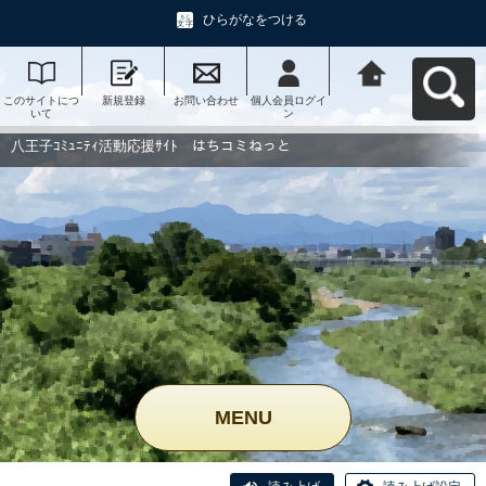
ひらがなをつける
このサイトにつ
新規登録
お問い合わせ
個人会員ログイ
八王子ｺﾐｭﾆﾃｨ活
いて
ン
動応援ｻｲﾄ はち
コミねっとへ戻
る
八王子ｺﾐｭﾆﾃｨ活動応援ｻｲﾄ はちコミねっと
MENU