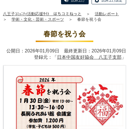
読み上げ
読み上げ設定
八王子ｺﾐｭﾆﾃｨ活動応援ｻｲﾄ はちコミねっと
＞
活動レポート
＞
学術・文化・芸術・スポーツ
＞
春節を祝う会
春節を祝う会
公開日：2026年01月09日 最終更新日：2026年01月09日
登録元：「
日本中国友好協会 八王子支部
」