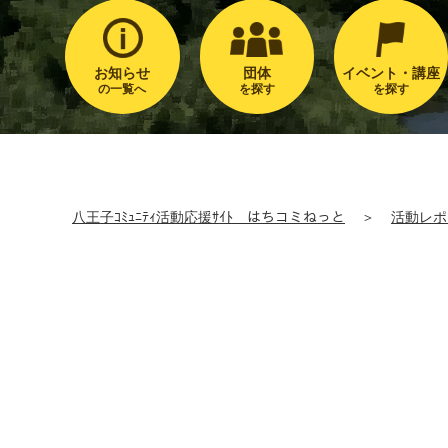
お知らせ
団体
イベント・講座
の一覧へ
を探す
を探す
八王子ｺﾐｭﾆﾃｨ活動応援ｻｲﾄ はちコミねっと
＞
活動レポ