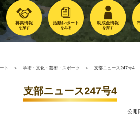
募集情報
活動レポート
助成金情報
を探す
をみる
を探す
ート
＞
学術・文化・芸術・スポーツ
＞
支部ニュース247号4
支部ニュース247号4
公開日