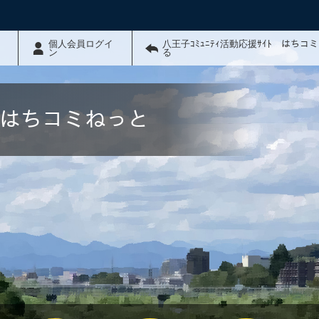
個人会員ログイ
八王子ｺﾐｭﾆﾃｨ活動応援ｻｲﾄ はちコ
ン
る
ﾄ はちコミねっと