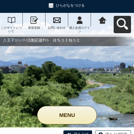
ひらがなをつける
このサイトにつ
新規登録
お問い合わせ
個人会員ログイ
八王子ｺﾐｭﾆﾃｨ活
いて
ン
動応援ｻｲﾄ はち
コミねっとへ戻
る
八王子ｺﾐｭﾆﾃｨ活動応援ｻｲﾄ はちコミねっと
MENU