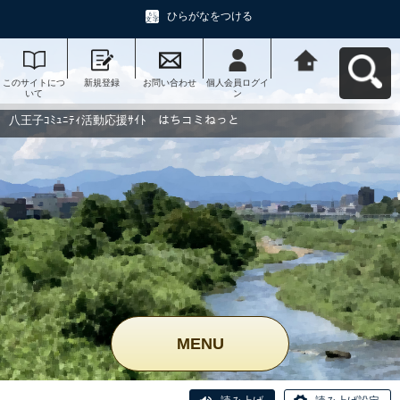
ひらがなをつける
このサイトにつ
新規登録
お問い合わせ
個人会員ログイ
八王子ｺﾐｭﾆﾃｨ活
いて
ン
動応援ｻｲﾄ はち
コミねっとへ戻
る
八王子ｺﾐｭﾆﾃｨ活動応援ｻｲﾄ はちコミねっと
MENU