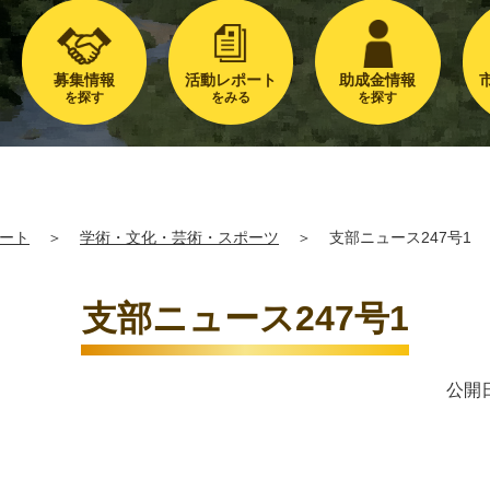
募集情報
活動レポート
助成金情報
を探す
をみる
を探す
ート
＞
学術・文化・芸術・スポーツ
＞
支部ニュース247号1
支部ニュース247号1
公開日