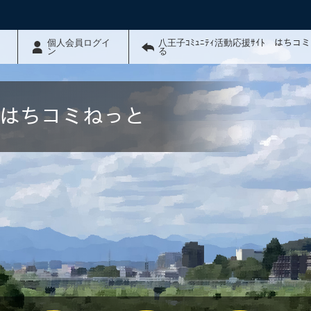
個人会員ログイ
八王子ｺﾐｭﾆﾃｨ活動応援ｻｲﾄ はちコ
ン
る
ﾄ はちコミねっと