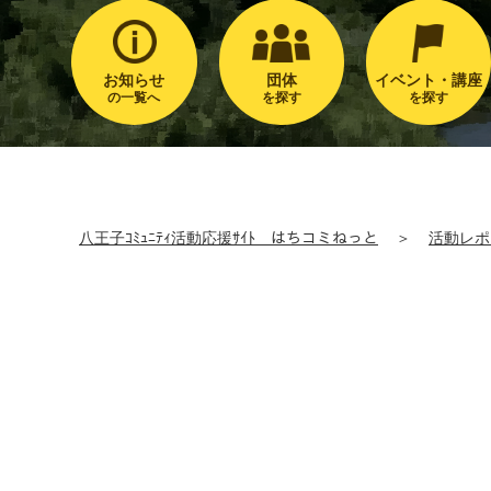
お知らせ
団体
イベント・講座
の一覧へ
を探す
を探す
八王子ｺﾐｭﾆﾃｨ活動応援ｻｲﾄ はちコミねっと
＞
活動レポ