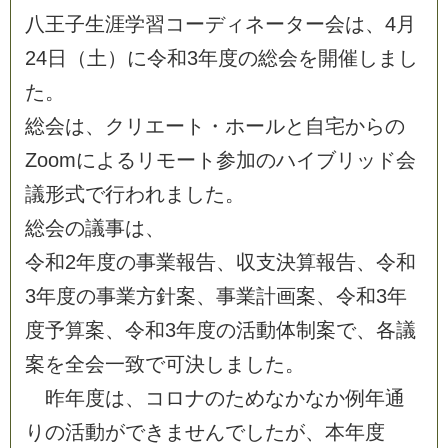
八
王
子
生
涯
学
習
コ
ー
デ
ィ
ネ
ー
タ
ー
会
は
、
4
月
2
4
日
（
土
）
に
令
和
3
年
度
の
総
会
を
開
催
し
ま
し
た
。
総
会
は
、
ク
リ
エ
ー
ト
・
ホ
ー
ル
と
自
宅
か
ら
の
Z
o
o
m
に
よ
る
リ
モ
ー
ト
参
加
の
ハ
イ
ブ
リ
ッ
ド
会
議
形
式
で
行
わ
れ
ま
し
た
。
総
会
の
議
事
は
、
令
和
2
年
度
の
事
業
報
告
、
収
支
決
算
報
告
、
令
和
3
年
度
の
事
業
方
針
案
、
事
業
計
画
案
、
令
和
3
年
度
予
算
案
、
令
和
3
年
度
の
活
動
体
制
案
で
、
各
議
案
を
全
会
一
致
で
可
決
し
ま
し
た
。
昨
年
度
は
、
コ
ロ
ナ
の
た
め
な
か
な
か
例
年
通
り
の
活
動
が
で
き
ま
せ
ん
で
し
た
が
、
本
年
度