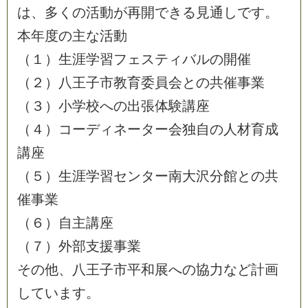
は
、
多
く
の
活
動
が
再
開
で
き
る
見
通
し
で
す
。
本
年
度
の
主
な
活
動
（
１
）
生
涯
学
習
フ
ェ
ス
テ
ィ
バ
ル
の
開
催
（
２
）
八
王
子
市
教
育
委
員
会
と
の
共
催
事
業
（
３
）
小
学
校
へ
の
出
張
体
験
講
座
（
４
）
コ
ー
デ
ィ
ネ
ー
タ
ー
会
独
自
の
人
材
育
成
講
座
（
５
）
生
涯
学
習
セ
ン
タ
ー
南
大
沢
分
館
と
の
共
催
事
業
（
６
）
自
主
講
座
（
７
）
外
部
支
援
事
業
そ
の
他
、
八
王
子
市
平
和
展
へ
の
協
力
な
ど
計
画
し
て
い
ま
す
。