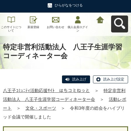
ひらがなをつける
このサイトにつ
新規登録
お問い合わせ
個人会員ログイ
八王子ｺﾐｭﾆﾃｨ活
いて
ン
動応援ｻｲﾄ はち
コミねっとへ戻
る
特定非営利活動法人 八王子生涯学習
コーディネーター会
読み上げ
読み上げ設定
八王子ｺﾐｭﾆﾃｨ活動応援ｻｲﾄ はちコミねっと
＞
特定非営利
活動法人 八王子生涯学習コーディネーター会
＞
活動レポ
ート
＞
文化・スポーツ
＞
令和3年度の総会をハイブリ
ッド会議で開催しました