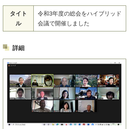
タイト
令
和
3
年
度
の
総
会
を
ハ
イ
ブ
リ
ッ
ド
ル
会
議
で
開
催
し
ま
し
た
詳細