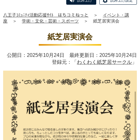
読み上げ
読み上げ設定
八王子ｺﾐｭﾆﾃｨ活動応援ｻｲﾄ はちコミねっと
＞
イベント・講
座
＞
学術・文化・芸術・スポーツ
＞
紙芝居実演会
紙芝居実演会
公開日：2025年10月24日 最終更新日：2025年10月24日
登録元：「
わくわく紙芝居サークル
」