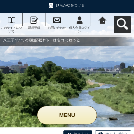
ひらがなをつける
このサイトにつ
新規登録
お問い合わせ
個人会員ログイ
八王子ｺﾐｭﾆﾃｨ活
いて
ン
動応援ｻｲﾄ はち
コミねっとへ戻
る
八王子ｺﾐｭﾆﾃｨ活動応援ｻｲﾄ はちコミねっと
MENU