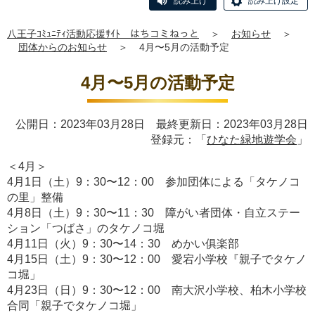
読み上げ
読み上げ設定
八王子ｺﾐｭﾆﾃｨ活動応援ｻｲﾄ はちコミねっと
＞
お知らせ
＞
団体からのお知らせ
＞
4月〜5月の活動予定
4月〜5月の活動予定
公開日：2023年03月28日 最終更新日：2023年03月28日
登録元：「
ひなた緑地遊学会
」
＜4月＞
4月1日（土）9：30〜12：00 参加団体による「タケノコ
の里」整備
4月8日（土）9：30〜11：30 障がい者団体・自立ステー
ション「つばさ」のタケノコ堀
4月11日（火）9：30〜14：30 めかい俱楽部
4月15日（土）9：30〜12：00 愛宕小学校『親子でタケノ
コ堀」
4月23日（日）9：30〜12：00 南大沢小学校、柏木小学校
合同「親子でタケノコ堀」