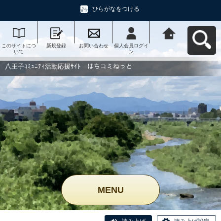
ひらがなをつける
このサイトにつ
新規登録
お問い合わせ
個人会員ログイ
八王子ｺﾐｭﾆﾃｨ活
いて
ン
動応援ｻｲﾄ はち
コミねっとへ戻
る
八王子ｺﾐｭﾆﾃｨ活動応援ｻｲﾄ はちコミねっと
MENU