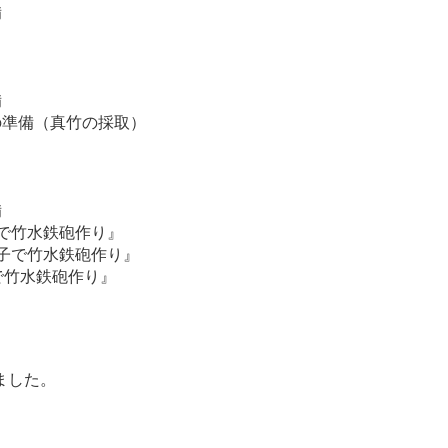
備
備
会の準備（真竹の採取）
備
子で竹水鉄砲作り』
親子で竹水鉄砲作り』
竹水鉄砲作り』
ました。