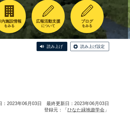
市内施設情報
広報活動支援
ブログ
をみる
について
をみる
読み上げ
読み上げ設定
：2023年06月03日 最終更新日：2023年06月03日
登録元：「
ひなた緑地遊学会
」