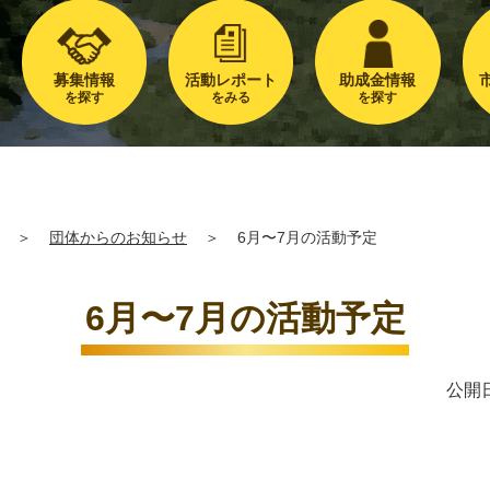
募集情報
活動レポート
助成金情報
を探す
をみる
を探す
＞
団体からのお知らせ
＞
6月〜7月の活動予定
6月〜7月の活動予定
公開日