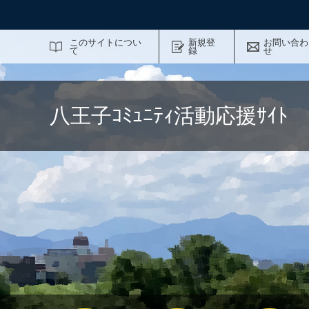
サイト内検索
このサイトについ
新規登
お問い合わ
て
録
せ
八王子ｺﾐｭﾆﾃｨ活動応援ｻｲ