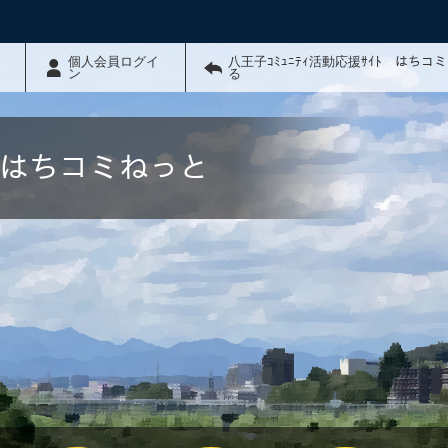
個人会員ログイ
八王子ｺﾐｭﾆﾃｨ活動応援ｻｲﾄ はちコ
ン
る
ﾄ はちコミねっと