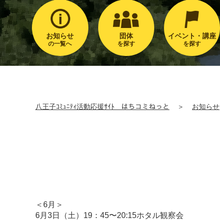
お知らせ
団体
イベント・講座
の一覧へ
を探す
を探す
八王子ｺﾐｭﾆﾃｨ活動応援ｻｲﾄ はちコミねっと
＞
お知らせ
＜6月＞
6月3日（土）19：45〜20:15ホタル観察会