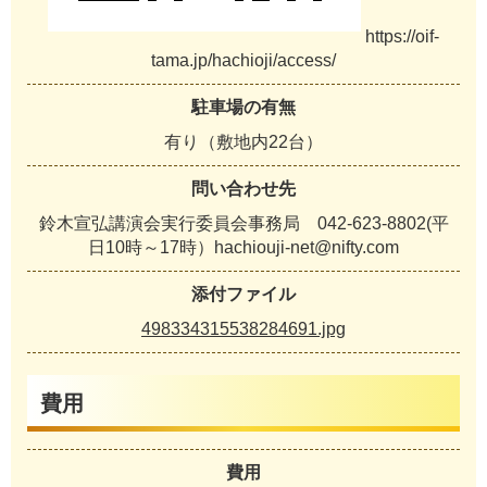
https://oif-
tama.jp/hachioji/access/
駐車場の有無
有り（敷地内22台）
問い合わせ先
鈴木宣弘講演会実行委員会事務局 042-623-8802(平
日10時～17時）hachiouji-net@nifty.com
添付ファイル
498334315538284691.jpg
費用
費用