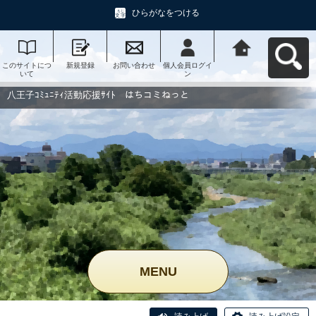
ひらがなをつける
このサイトにつ
新規登録
お問い合わせ
個人会員ログイ
八王子ｺﾐｭﾆﾃｨ活
いて
ン
動応援ｻｲﾄ はち
コミねっとへ戻
る
八王子ｺﾐｭﾆﾃｨ活動応援ｻｲﾄ はちコミねっと
MENU