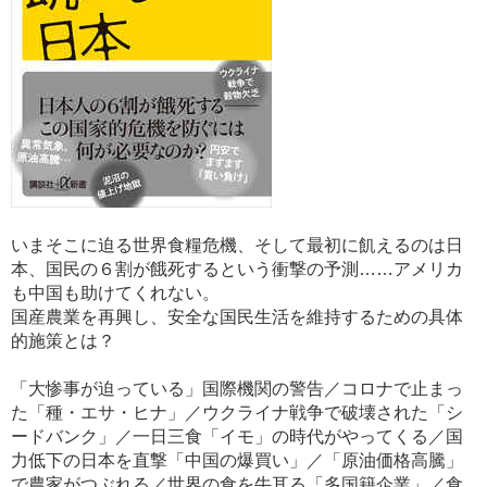
いまそこに迫る世界食糧危機、そして最初に飢えるのは日
本、国民の６割が餓死するという衝撃の予測……アメリカ
も中国も助けてくれない。
国産農業を再興し、安全な国民生活を維持するための具体
的施策とは？
「大惨事が迫っている」国際機関の警告／コロナで止まっ
た「種・エサ・ヒナ」／ウクライナ戦争で破壊された「シ
ードバンク」／一日三食「イモ」の時代がやってくる／国
力低下の日本を直撃「中国の爆買い」／「原油価格高騰」
で農家がつぶれる／世界の食を牛耳る「多国籍企業」／食