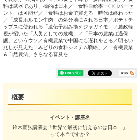
料は武器であり、標的は日本／「食料自給率一〇〇パーセ
ント」は可能だ／「食料はお金で買える」時代は終わった
／「成長ホルモン牛肉」の処分地にされる日本／ポテトチ
ップスに使われる「遺伝子組み換えジャガイモ」／農政軽
視が招いた「人災としての危機」／「日本の農業は過保
護」というウソ／有機農業で中国にも遅れをとる／明るい
兆しが見えた「みどりの食料システム戦略」／「有機農業
＆自然農法」さらなる普及を
概要
イベント・講座名
鈴木宣弘講演会「世界で最初に飢えるのは日本！」
って本当ですか？