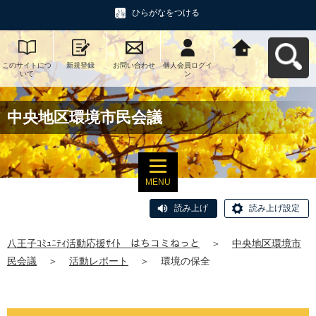
ひらがなをつける
このサイトにつ
新規登録
お問い合わせ
個人会員ログイ
八王子ｺﾐｭﾆﾃｨ活
いて
ン
動応援ｻｲﾄ はち
コミねっとへ戻
る
中央地区環境市民会議
MENU
読み上げ
読み上げ設定
八王子ｺﾐｭﾆﾃｨ活動応援ｻｲﾄ はちコミねっと
＞
中央地区環境市
民会議
＞
活動レポート
＞
環境の保全