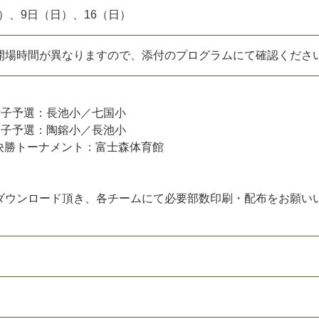
）
、
9
日
（
日
）
、
1
6
（
日
）
開
場
時
間
が
異
な
り
ま
す
の
で
、
添
付
の
プ
ロ
グ
ラ
ム
に
て
確
認
く
だ
さ
女
子
予
選
：
長
池
小
／
七
国
小
男
子
予
選
：
陶
鎔
小
／
長
池
小
決
勝
ト
ー
ナ
メ
ン
ト
：
富
士
森
体
育
館
ダ
ウ
ン
ロ
ー
ド
頂
き
、
各
チ
ー
ム
に
て
必
要
部
数
印
刷
・
配
布
を
お
願
い