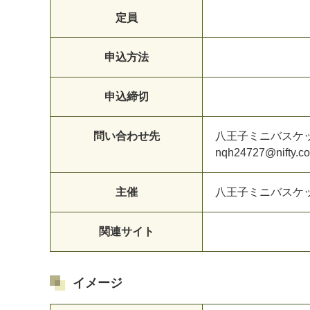
定員
申込方法
申込締切
問い合わせ先
八
王
子
ミ
ニ
バ
ス
ケ
n
q
h
2
4
7
2
7
@
n
i
f
t
y
.
c
o
主催
八
王
子
ミ
ニ
バ
ス
ケ
関連サイト
イメージ