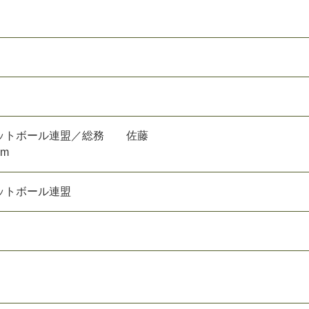
ッ
ト
ボ
ー
ル
連
盟
／
総
務
佐
藤
m
ッ
ト
ボ
ー
ル
連
盟