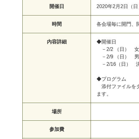
開催日
2
0
2
0
年
2
月
2
日
（
日
時間
各
会
場
毎
に
開
門
、
内容詳細
◆
開
催
日
－
2
/
2
（
日
）
－
2
/
9
（
日
）
－
2
/
1
6
（
日
）
◆
プ
ロ
グ
ラ
ム
添
付
フ
ァ
イ
ル
を
ま
す
。
場所
参加費