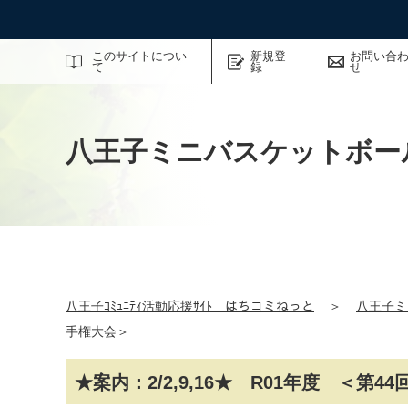
サイト内検索
このサイトについ
新規登
お問い合
て
録
せ
八王子ミニバスケットボー
八王子ｺﾐｭﾆﾃｨ活動応援ｻｲﾄ はちコミねっと
＞
八王子ミ
手権大会＞
★案内：2/2,9,16★ R01年度 ＜第