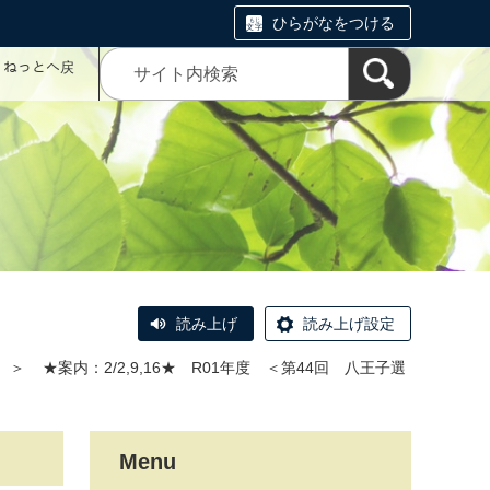
ひらがなをつける
コミねっとへ戻
読み上げ
読み上げ設定
＞
★案内：2/2,9,16★ R01年度 ＜第44回 八王子選
Menu