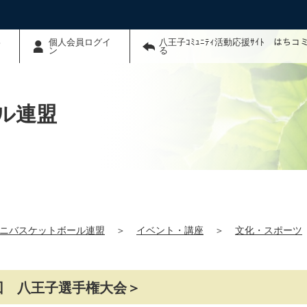
わ
個人会員ログイ
八王子ｺﾐｭﾆﾃｨ活動応援ｻｲﾄ はち
ン
る
ル連盟
ニバスケットボール連盟
＞
イベント・講座
＞
文化・スポーツ
44回 八王子選手権大会＞