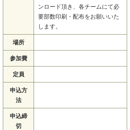
ン
ロ
ー
ド
頂
き
、
各
チ
ー
ム
に
て
必
要
部
数
印
刷
・
配
布
を
お
願
い
い
た
し
ま
す
。
場所
参加費
定員
申込方
法
申込締
切