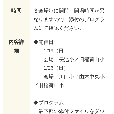
時間
各
会
場
毎
に
開
門
、
開
場
時
間
が
異
な
り
ま
す
の
で
、
添
付
の
プ
ロ
グ
ラ
ム
に
て
確
認
く
だ
さ
い
。
内容詳
◆
開
催
日
細
－
1
/
1
9
（
日
）
会
場
：
長
池
小
／
旧
稲
荷
山
小
－
1
/
2
6
（
日
）
会
場
：
川
口
小
／
由
木
中
央
小
／
旧
稲
荷
山
小
◆
プ
ロ
グ
ラ
ム
最
下
部
の
添
付
フ
ァ
イ
ル
を
ダ
ウ