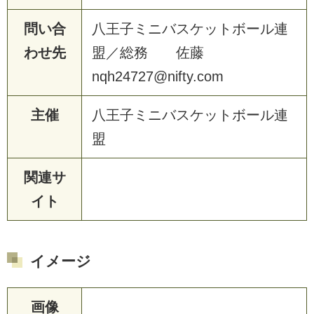
問い合
八
王
子
ミ
ニ
バ
ス
ケ
ッ
ト
ボ
ー
ル
連
わせ先
盟
／
総
務
佐
藤
n
q
h
2
4
7
2
7
@
n
i
f
t
y
.
c
o
m
主催
八
王
子
ミ
ニ
バ
ス
ケ
ッ
ト
ボ
ー
ル
連
盟
関連サ
イト
イメージ
画像