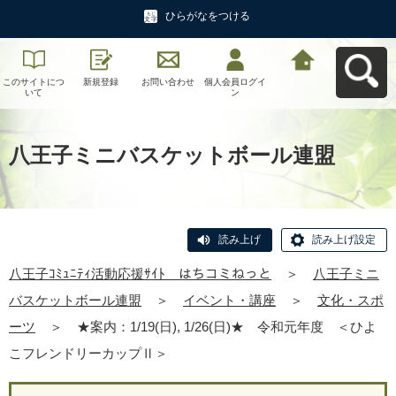
ひらがなをつける
このサイトにつ
新規登録
お問い合わせ
個人会員ログイ
八王子ｺﾐｭﾆﾃｨ活
いて
ン
動応援ｻｲﾄ はち
コミねっとへ戻
る
八王子ミニバスケットボール連盟
読み上げ
読み上げ設定
八王子ｺﾐｭﾆﾃｨ活動応援ｻｲﾄ はちコミねっと
＞
八王子ミニ
バスケットボール連盟
＞
イベント・講座
＞
文化・スポ
ーツ
＞
★案内：1/19(日), 1/26(日)★ 令和元年度 ＜ひよ
こフレンドリーカップⅡ＞