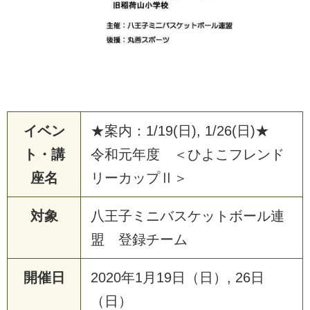
イベン
★案内：1/19(日), 1/26(日)★
ト・講
令和元年度 ＜ひよこフレンド
座名
リーカップⅡ＞
対象
八王子ミニバスケットボール連
盟 登録チーム
開催日
2
0
2
0
年
1
月
1
9
日
（
日
）
,
2
6
日
（
日
）