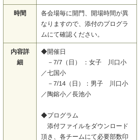
時間
各
会
場
毎
に
開
門
、
開
場
時
間
が
異
な
り
ま
す
の
で
、
添
付
の
プ
ロ
グ
ラ
ム
に
て
確
認
く
だ
さ
い
。
内容詳
◆
開
催
日
細
－
7
/
7
（
日
）
：
女
子
川
口
小
／
七
国
小
－
7
/
1
4
（
日
）
：
男
子
川
口
小
／
陶
鎔
小
／
長
池
小
◆
プ
ロ
グ
ラ
ム
添
付
フ
ァ
イ
ル
を
ダ
ウ
ン
ロ
ー
ド
頂
き
、
各
チ
ー
ム
に
て
必
要
部
数
印