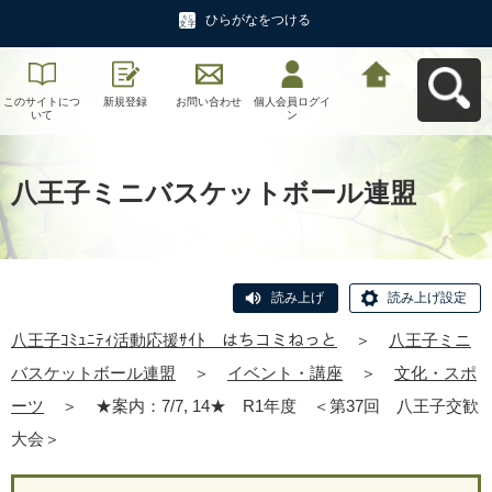
ひらがなをつける
このサイトにつ
新規登録
お問い合わせ
個人会員ログイ
八王子ｺﾐｭﾆﾃｨ活
いて
ン
動応援ｻｲﾄ はち
コミねっとへ戻
る
八王子ミニバスケットボール連盟
読み上げ
読み上げ設定
八王子ｺﾐｭﾆﾃｨ活動応援ｻｲﾄ はちコミねっと
＞
八王子ミニ
バスケットボール連盟
＞
イベント・講座
＞
文化・スポ
ーツ
＞
★案内：7/7, 14★ R1年度 ＜第37回 八王子交歓
大会＞