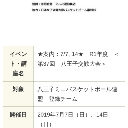
イベン
★案内：7/7, 14★ R1年度 ＜
ト・講
第37回 八王子交歓大会＞
座名
対象
八王子ミニバスケットボール連
盟 登録チーム
開催日
2
0
1
9
年
7
月
7
日
（
日
）
、
1
4
日
（
日
）