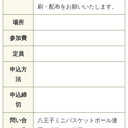
刷
・
配
布
を
お
願
い
い
た
し
ま
す
。
場所
参加費
定員
申込方
法
申込締
切
問い合
八
王
子
ミ
ニ
バ
ス
ケ
ッ
ト
ボ
ー
ル
連