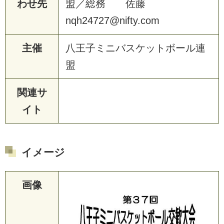
わせ先
盟
／
総
務
佐
藤
n
q
h
2
4
7
2
7
@
n
i
f
t
y
.
c
o
m
主催
八
王
子
ミ
ニ
バ
ス
ケ
ッ
ト
ボ
ー
ル
連
盟
関連サ
イト
イメージ
画像