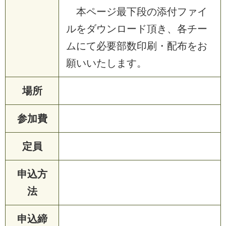
本
ペ
ー
ジ
最
下
段
の
添
付
フ
ァ
イ
ル
を
ダ
ウ
ン
ロ
ー
ド
頂
き
、
各
チ
ー
ム
に
て
必
要
部
数
印
刷
・
配
布
を
お
願
い
い
た
し
ま
す
。
場所
参加費
定員
申込方
法
申込締