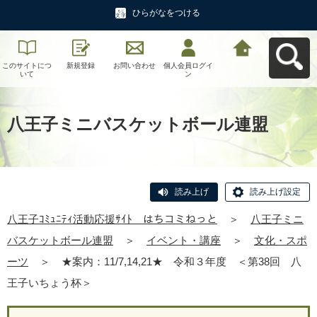
ひらがなをつける
このサイトにつ
新規登録
お問い合わせ
個人会員ログイ
八王子ｺﾐｭﾆﾃｨ活
いて
ン
動応援ｻｲﾄ はち
コミねっとへ戻
る
八王子ミニバスケットボール連盟
読み上げ
読み上げ設定
八王子ｺﾐｭﾆﾃｨ活動応援ｻｲﾄ はちコミねっと
＞
八王子ミニ
バスケットボール連盟
＞
イベント・講座
＞
文化・スポ
ーツ
＞
★案内：11/7,14,21★ 令和３年度 ＜第38回 八
王子いちょう杯＞