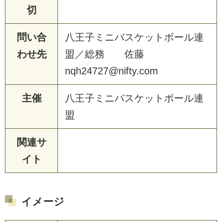
切
問い合
八
王
子
ミ
ニ
バ
ス
ケ
ッ
ト
ボ
ー
ル
連
わせ先
盟
／
総
務
佐
藤
n
q
h
2
4
7
2
7
@
n
i
f
t
y
.
c
o
m
主催
八
王
子
ミ
ニ
バ
ス
ケ
ッ
ト
ボ
ー
ル
連
盟
関連サ
イト
イメージ