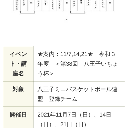
イベン
★案内：11/7,14,21★ 令和３
ト・講
年度 ＜第38回 八王子いちょ
座名
う杯＞
対象
八王子ミニバスケットボール連
盟 登録チーム
開催日
2
0
2
1
年
1
1
月
7
日
（
日
）
、
1
4
日
（
日
）
、
2
1
日
（
日
）