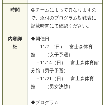
時間
各
チ
ー
ム
に
よ
っ
て
異
な
り
ま
す
の
で
、
添
付
の
プ
ロ
グ
ラ
ム
対
戦
表
に
記
載
時
間
に
て
確
認
く
だ
さ
い
。
内容詳
◆
開
催
日
細
－
1
1
/
7
（
日
）
富
士
森
体
育
館
（
女
子
予
選
）
－
1
1
/
1
4
（
日
）
富
士
森
体
育
館
分
館
（
男
子
予
選
）
－
1
1
/
2
1
（
日
）
富
士
森
体
育
館
（
男
女
決
勝
）
◆
プ
ロ
グ
ラ
ム