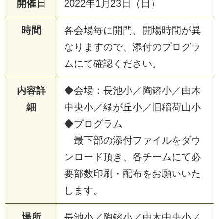
開催日
2
0
2
2
年
1
月
2
3
日
（
日
）
時間
各
会
場
毎
に
開
門
、
開
場
時
間
が
異
な
り
ま
す
の
で
、
添
付
の
プ
ロ
グ
ラ
ム
に
て
確
認
く
だ
さ
い
。
内容詳
◆
会
場
：
長
池
小
／
陶
鎔
小
／
由
木
細
中
央
小
／
緑
が
丘
小
／
旧
稲
荷
山
小
◆
プ
ロ
グ
ラ
ム
最
下
部
の
添
付
フ
ァ
イ
ル
を
ダ
ウ
ン
ロ
ー
ド
頂
き
、
各
チ
ー
ム
に
て
必
要
部
数
印
刷
・
配
布
を
お
願
い
い
た
し
ま
す
。
場所
長
池
小
／
陶
鎔
小
／
由
木
中
央
小
／