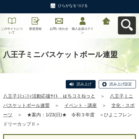
ひらがなをつける
このサイトにつ
新規登録
お問い合わせ
個人会員ログイ
八王子ｺﾐｭﾆﾃｨ活
いて
ン
動応援ｻｲﾄ はち
コミねっとへ戻
る
八王子ミニバスケットボール連盟
読み上げ
読み上げ設定
八王子ｺﾐｭﾆﾃｨ活動応援ｻｲﾄ はちコミねっと
＞
八王子ミニ
バスケットボール連盟
＞
イベント・講座
＞
文化・スポ
ーツ
＞
★案内：1/23(日)★ 令和３年度 ＜ひよこフレン
ドリーカップⅡ＞