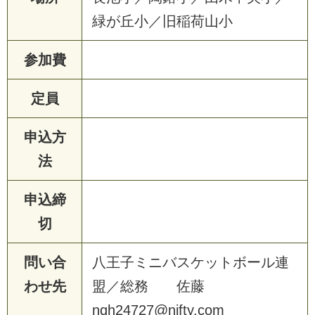
緑
が
丘
小
／
旧
稲
荷
山
小
参加費
定員
申込方
法
申込締
切
問い合
八
王
子
ミ
ニ
バ
ス
ケ
ッ
ト
ボ
ー
ル
連
わせ先
盟
／
総
務
佐
藤
n
q
h
2
4
7
2
7
@
n
i
f
t
y
.
c
o
m