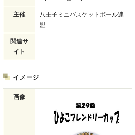
主催
八
王
子
ミ
ニ
バ
ス
ケ
ッ
ト
ボ
ー
ル
連
盟
関連サ
イト
イメージ
画像