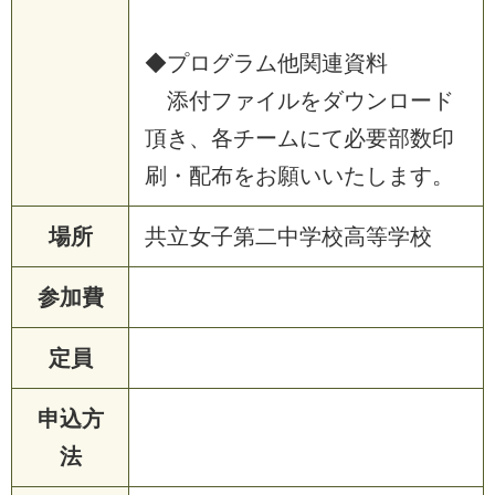
◆
プ
ロ
グ
ラ
ム
他
関
連
資
料
添
付
フ
ァ
イ
ル
を
ダ
ウ
ン
ロ
ー
ド
頂
き
、
各
チ
ー
ム
に
て
必
要
部
数
印
刷
・
配
布
を
お
願
い
い
た
し
ま
す
。
場所
共
立
女
子
第
二
中
学
校
高
等
学
校
参加費
定員
申込方
法