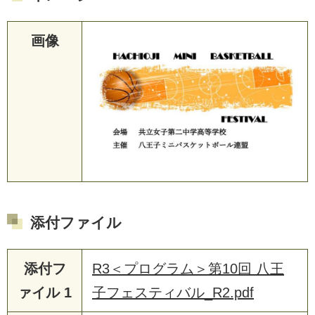
画像
添付ファイル
添付フ
R3＜プログラム＞第10回 八王
ァイル 1
子フェスティバル_R2.pdf