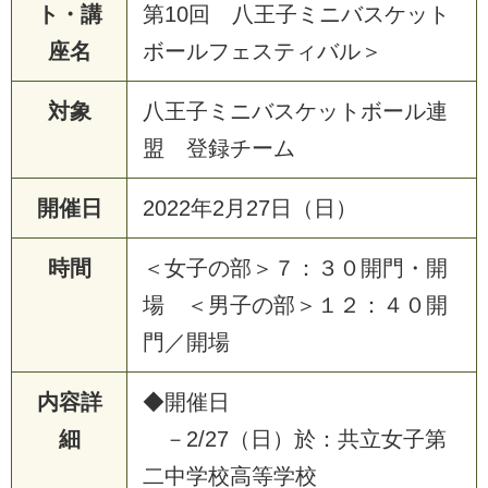
ト・講
第10回 八王子ミニバスケット
座名
ボールフェスティバル＞
対象
八王子ミニバスケットボール連
盟 登録チーム
開催日
2
0
2
2
年
2
月
2
7
日
（
日
）
時間
＜
女
子
の
部
＞
７
：
３
０
開
門
・
開
場
＜
男
子
の
部
＞
１
２
：
４
０
開
門
／
開
場
内容詳
◆
開
催
日
細
－
2
/
2
7
（
日
）
於
：
共
立
女
子
第
二
中
学
校
高
等
学
校