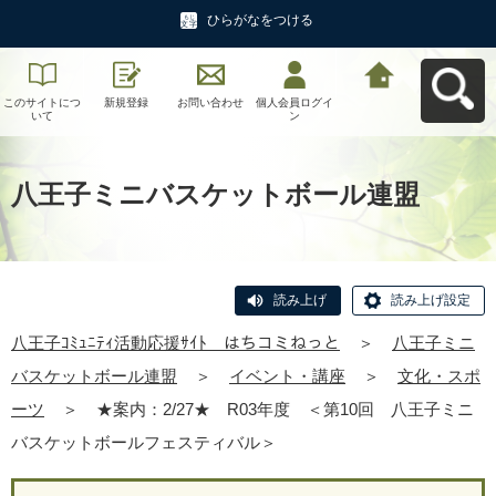
ひらがなをつける
このサイトにつ
新規登録
お問い合わせ
個人会員ログイ
八王子ｺﾐｭﾆﾃｨ活
いて
ン
動応援ｻｲﾄ はち
コミねっとへ戻
る
八王子ミニバスケットボール連盟
読み上げ
読み上げ設定
八王子ｺﾐｭﾆﾃｨ活動応援ｻｲﾄ はちコミねっと
＞
八王子ミニ
バスケットボール連盟
＞
イベント・講座
＞
文化・スポ
ーツ
＞
★案内：2/27★ R03年度 ＜第10回 八王子ミニ
バスケットボールフェスティバル＞