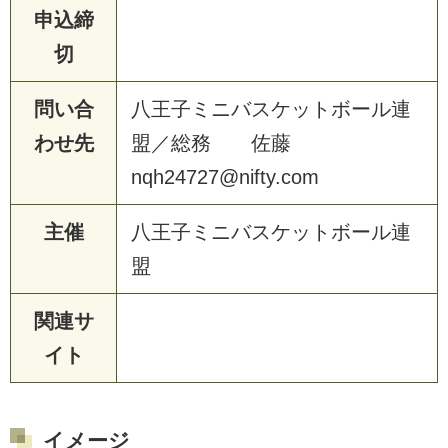
申込締
切
問い合
八
王
子
ミ
ニ
バ
ス
ケ
ッ
ト
ボ
ー
ル
連
わせ先
盟
／
総
務
佐
藤
n
q
h
2
4
7
2
7
@
n
i
f
t
y
.
c
o
m
主催
八
王
子
ミ
ニ
バ
ス
ケ
ッ
ト
ボ
ー
ル
連
盟
関連サ
イト
イメージ