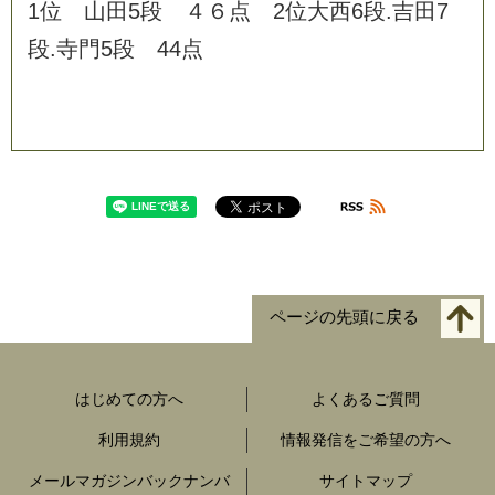
1
位
山
田
5
段
４
６
点
2
位
大
西
6
段
.
吉
田
7
段
.
寺
門
5
段
4
4
点
ページの先頭に戻る
はじめての方へ
よくあるご質問
利用規約
情報発信をご希望の方へ
メールマガジンバックナンバ
サイトマップ