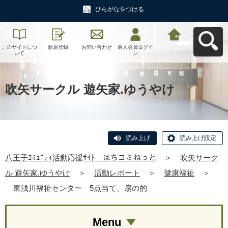
ひらがなをつける
このサイトにつ
新規登録
お問い合わせ
個人会員ログイ
八王子ｺﾐｭﾆﾃｨ活
いて
ン
動応援ｻｲﾄ はち
コミねっとへ戻
る
吹矢サークル 遊矢家.ゆうやけ
読み上げ
読み上げ設定
八王子ｺﾐｭﾆﾃｨ活動応援ｻｲﾄ はちコミねっと
＞
吹矢サーク
ル 遊矢家.ゆうやけ
＞
活動レポート
＞
健康福祉
＞
東浅川福祉センター 5点当て、扇の的
Menu