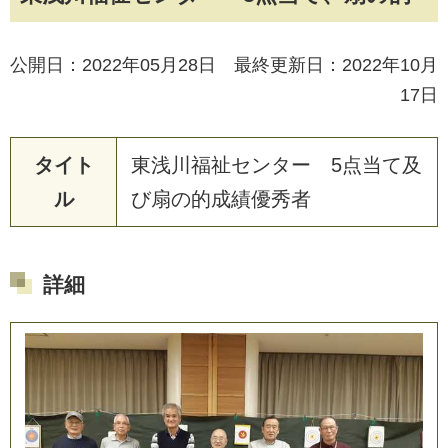
公開日：2022年05月28日 最終更新日：2022年10月
17日
タイト
東
浅
川
福
祉
セ
ン
タ
ー
5
点
当
て
及
ル
び
扇
の
的
成
績
優
秀
者
詳細