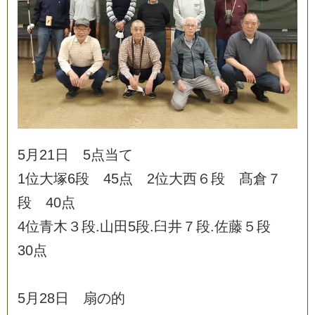
5
月
2
1
日
5
点
当
て
1
位
大
塚
6
段
4
5
点
2
位
大
西
６
段
髙
倉
７
段
4
0
点
4
位
青
木
３
段
.
山
田
5
段
.
臼
井
７
段
.
佐
藤
５
段
3
0
点
5
月
2
8
日
扇
の
的