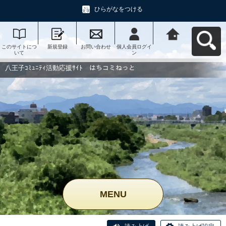
ひらがなをつける
このサイトにつ
新規登録
お問い合わせ
個人会員ログイ
八王子ｺﾐｭﾆﾃｨ活
いて
ン
動応援ｻｲﾄ はち
コミねっとへ戻
る
八王子ｺﾐｭﾆﾃｨ活動応援ｻｲﾄ はちコミねっと
MENU