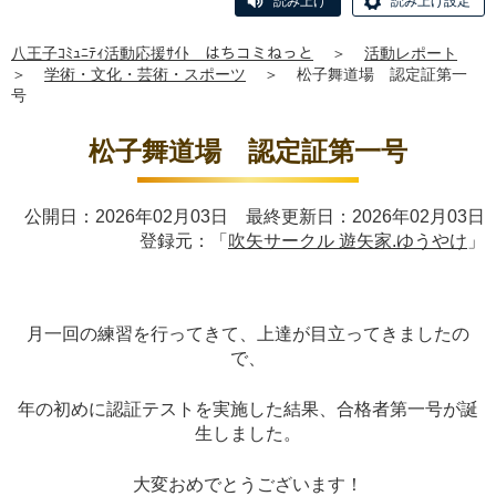
読み上げ
読み上げ設定
八王子ｺﾐｭﾆﾃｨ活動応援ｻｲﾄ はちコミねっと
＞
活動レポート
＞
学術・文化・芸術・スポーツ
＞
松子舞道場 認定証第一
号
松子舞道場 認定証第一号
公開日：2026年02月03日 最終更新日：2026年02月03日
登録元：「
吹矢サークル 遊矢家.ゆうやけ
」
月一回の練習を行ってきて、上達が目立ってきましたの
で、
年の初めに認証テストを実施した結果、合格者第一号が誕
生しました。
大変おめでとうございます！