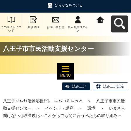
ひらがなをつける
このサイトにつ
新規登録
お問い合わせ
個人会員ログイ
八王子ｺﾐｭﾆﾃｨ活
いて
ン
動応援ｻｲﾄ はち
コミねっとへ戻
る
八王子市市民活動支援センター
MENU
読み上げ
読み上げ設定
八王子ｺﾐｭﾆﾃｨ活動応援ｻｲﾄ はちコミねっと
＞
八王子市市民活
動支援センター
＞
イベント・講座
＞
環境
＞
いまさら
聞けない地球温暖化～これからでも間に合う私たちの取り組み～