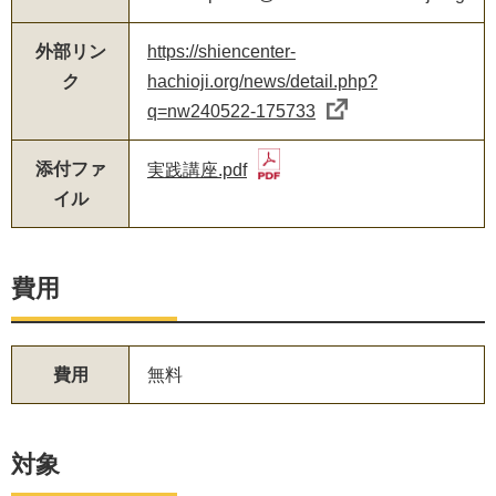
外部リン
https://shiencenter-
ク
hachioji.org/news/detail.php?
q=nw240522-175733
添付ファ
実践講座.pdf
イル
費用
費用
無料
対象