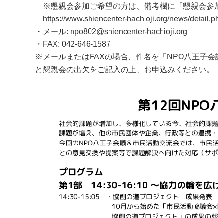
※懇親会参加ご希望の方は、備考欄に「懇親会参
https://www.shiencenter-hachioji.org/news/detail
・メール: npo802@shiencenter-hachioji.org
・FAX: 042-646-1587
※メールまたはFAXの場合、件名を「NPO八王子
と懇親会の出欠をご記入の上、お申込みください。