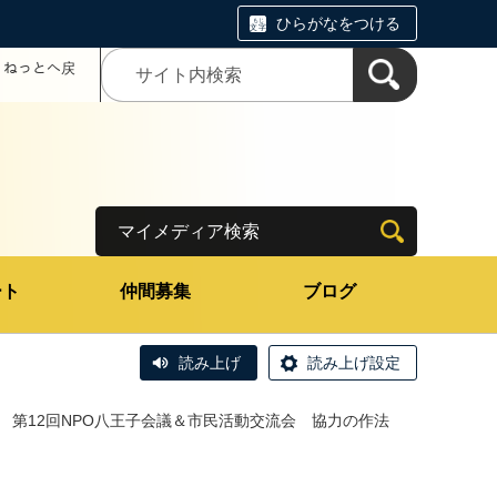
ひらがなをつける
コミねっとへ戻
マイメディア検索
ート
仲間募集
ブログ
読み上げ
読み上げ設定
第12回NPO八王子会議＆市民活動交流会 協力の作法