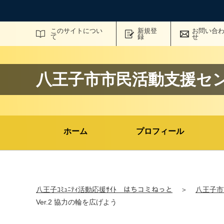
サイト内検索
このサイトについ
新規登
お問い合
て
録
せ
八王子市市民活動支援セ
ホーム
プロフィール
八王子ｺﾐｭﾆﾃｨ活動応援ｻｲﾄ はちコミねっと
＞
八王子市
Ver.2 協力の輪を広げよう