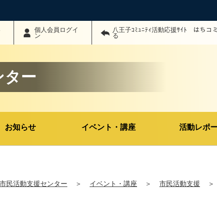
わ
個人会員ログイ
八王子ｺﾐｭﾆﾃｨ活動応援ｻｲﾄ はち
ン
る
ンター
お知らせ
イベント・講座
活動レポ
市民活動支援センター
＞
イベント・講座
＞
市民活動支援
＞