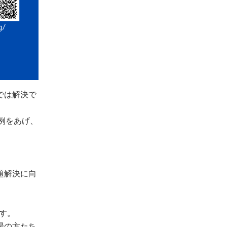
では解決で
例をあげ、
題解決に向
す。
場の方たち