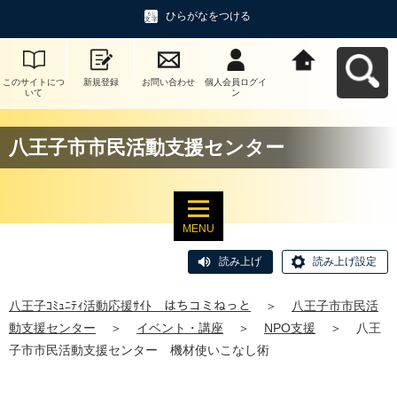
ひらがなをつける
このサイトにつ
新規登録
お問い合わせ
個人会員ログイ
八王子ｺﾐｭﾆﾃｨ活
いて
ン
動応援ｻｲﾄ はち
コミねっとへ戻
る
八王子市市民活動支援センター
MENU
読み上げ
読み上げ設定
八王子ｺﾐｭﾆﾃｨ活動応援ｻｲﾄ はちコミねっと
＞
八王子市市民活
動支援センター
＞
イベント・講座
＞
NPO支援
＞
八王
子市市民活動支援センター 機材使いこなし術