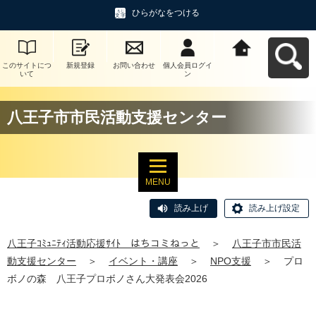
ひらがなをつける
このサイトにつ
新規登録
お問い合わせ
個人会員ログイ
八王子ｺﾐｭﾆﾃｨ活
いて
ン
動応援ｻｲﾄ はち
コミねっとへ戻
る
八王子市市民活動支援センター
MENU
読み上げ
読み上げ設定
八王子ｺﾐｭﾆﾃｨ活動応援ｻｲﾄ はちコミねっと
＞
八王子市市民活
動支援センター
＞
イベント・講座
＞
NPO支援
＞
プロ
ボノの森 八王子プロボノさん大発表会2026