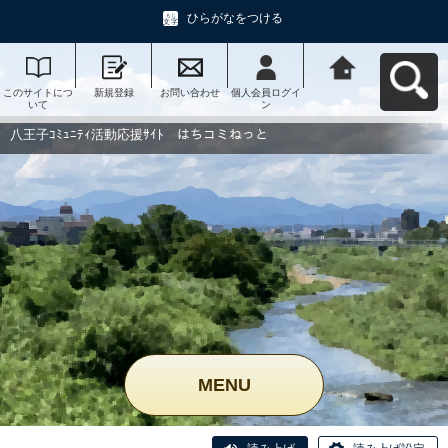
ひらがなをつける
このサイトにつ
新規登録
お問い合わせ
個人会員ログイ
八王子ｺﾐｭﾆﾃｨ活
いて
ン
動応援ｻｲﾄ はち
コミねっとへ戻
る
八王子ｺﾐｭﾆﾃｨ活動応援ｻｲﾄ はちコミねっと
MENU