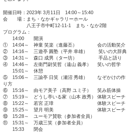
開催日時：2023年 3月11日 14:00～15:40
会 場：まち・なかギャラリーホール
八王子市中町12-11-1 まち・なか2階
プログラム：
14:00 開演
① 14:04～ 神童 笑楽（進藤丕） 会の活動笑介
② 14:16～ 三遊亭 圓塾（平井 幸雄） 笑いの大辞典
③ 14:31～ 森口 成男（ター坊） 手品と語り
④ 14:46～ 左衛門尉笑哲（遠山 義孝） 笑いの哲学
15:01～ 休憩
⑤ 15:06～ 三諭亭 日笑（瀬沼 秀雄） なぞかけの作
り方
⑥ 15:16～ 由モア美子（高野 ユミ子） 笑み筋体操
⑦ 15:19～ どうし亭いる家（山本 政秀） 体験スピーチ
⑧ 15:22～ 若宮 正璋 体験スピーチ
⑨ 15:25～ 望月 明美 体験スピーチ
⑩ 15:28～ ユーモア賛歌（参加者全員）
⑪ 15:31～ 万歳三笑（参加者全員）
15:33 閉会