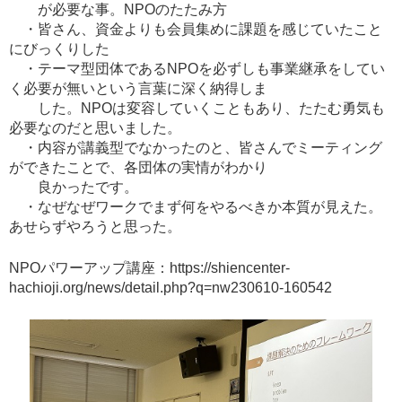
が必要な事。NPOのたたみ方
・皆さん、資金よりも会員集めに課題を感じていたこと
にびっくりした
・テーマ型団体であるNPOを必ずしも事業継承をしてい
く必要が無いという言葉に深く納得しま
した。NPOは変容していくこともあり、たたむ勇気も
必要なのだと思いました。
・内容が講義型でなかったのと、皆さんでミーティング
ができたことで、各団体の実情がわかり
良かったです。
・なぜなぜワークでまず何をやるべきか本質が見えた。
あせらずやろうと思った。
NPOパワーアップ講座：https://shiencenter-
hachioji.org/news/detail.php?q=nw230610-160542