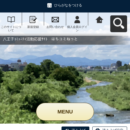
ひらがなをつける
このサイトにつ
新規登録
お問い合わせ
個人会員ログイ
八王子ｺﾐｭﾆﾃｨ活
いて
ン
動応援ｻｲﾄ はち
コミねっとへ戻
る
八王子ｺﾐｭﾆﾃｨ活動応援ｻｲﾄ はちコミねっと
MENU