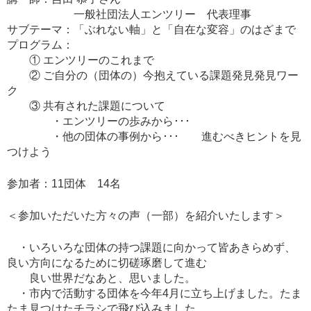
一般社団法人エンツリー 代表理事
サブテーマ：「ぶれない軸」と「自在な変容」のはざまで
プログラム：
① エンツリーのこれまで
② ご自分の（団体の）今抱えている課題発見発見ワー
ク
③ 共有された課題について
・エンツリーの歩みから･･･
・他の団体の事例から･･･ 進むべきヒントを見
つけよう
参加者：11団体 14名
＜参加いただいた方々の声（一部）を紹介いたします＞
・いろいろな団体の持つ課題に向かって皆あきらめず、
良い方向になるために切磋琢磨して進む
良い世界だなあと、思いました。
・市内で活動する団体を今年4月に立ち上げました。たま
たま見つけたチラシで飛び込みました