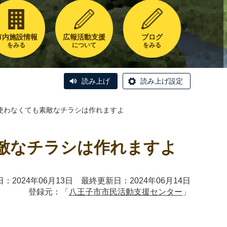
市内施設情報
広報活動支援
ブログ
をみる
について
をみる
読み上げ
読み上げ設定
使わなくても素敵なチラシは作れますよ
敵なチラシは作れますよ
：2024年06月13日 最終更新日：2024年06月14日
登録元：「
八王子市市民活動支援センター
」