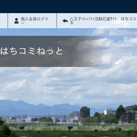
個人会員ログイ
八王子ｺﾐｭﾆﾃｨ活動応援ｻｲﾄ はちコ
ン
る
ﾄ はちコミねっと