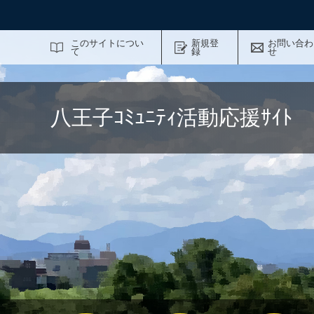
サイト内検索
このサイトについ
新規登
お問い合わ
て
録
せ
八王子ｺﾐｭﾆﾃｨ活動応援ｻｲ