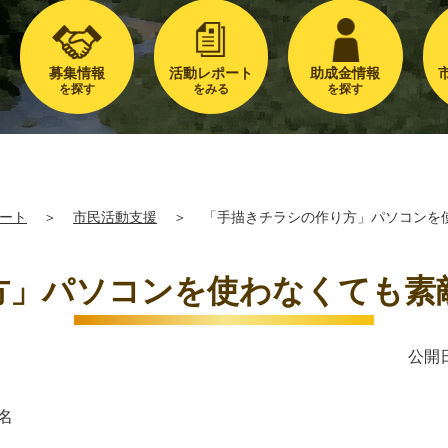
募集情報
活動レポート
助成金情報
を探す
をみる
を探す
ート
＞
市民活動支援
＞
「手描きチラシの作り方」パソコンを
方」パソコンを使わなくても素
公開日
2名