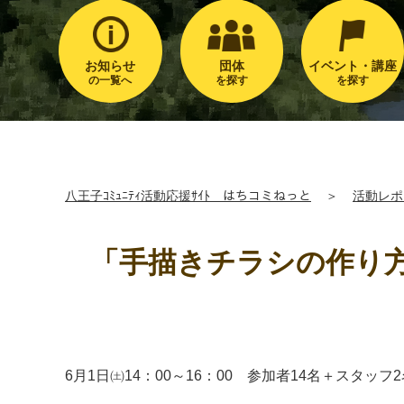
お知らせ
団体
イベント・講座
の一覧へ
を探す
を探す
八王子ｺﾐｭﾆﾃｨ活動応援ｻｲﾄ はちコミねっと
＞
活動レポ
「手描きチラシの作り
6月1日㈯14：00～16：00 参加者14名＋スタッフ